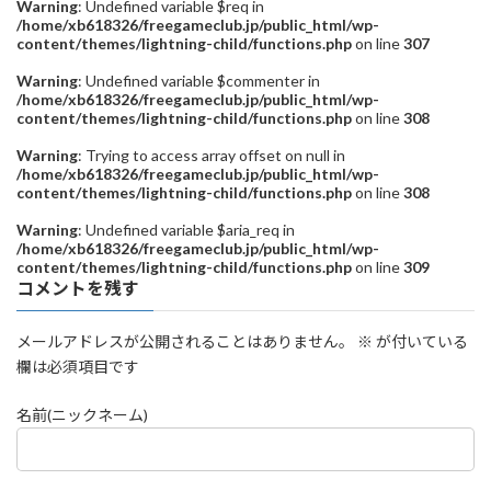
Warning
: Undefined variable $req in
/home/xb618326/freegameclub.jp/public_html/wp-
content/themes/lightning-child/functions.php
on line
307
Warning
: Undefined variable $commenter in
/home/xb618326/freegameclub.jp/public_html/wp-
content/themes/lightning-child/functions.php
on line
308
Warning
: Trying to access array offset on null in
/home/xb618326/freegameclub.jp/public_html/wp-
content/themes/lightning-child/functions.php
on line
308
Warning
: Undefined variable $aria_req in
/home/xb618326/freegameclub.jp/public_html/wp-
content/themes/lightning-child/functions.php
on line
309
コメントを残す
メールアドレスが公開されることはありません。
※
が付いている
欄は必須項目です
名前(ニックネーム)