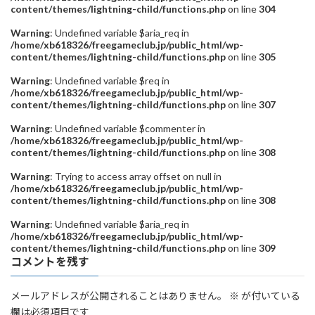
content/themes/lightning-child/functions.php
on line
304
Warning
: Undefined variable $aria_req in
/home/xb618326/freegameclub.jp/public_html/wp-
content/themes/lightning-child/functions.php
on line
305
Warning
: Undefined variable $req in
/home/xb618326/freegameclub.jp/public_html/wp-
content/themes/lightning-child/functions.php
on line
307
Warning
: Undefined variable $commenter in
/home/xb618326/freegameclub.jp/public_html/wp-
content/themes/lightning-child/functions.php
on line
308
Warning
: Trying to access array offset on null in
/home/xb618326/freegameclub.jp/public_html/wp-
content/themes/lightning-child/functions.php
on line
308
Warning
: Undefined variable $aria_req in
/home/xb618326/freegameclub.jp/public_html/wp-
content/themes/lightning-child/functions.php
on line
309
コメントを残す
メールアドレスが公開されることはありません。
※
が付いている
欄は必須項目です