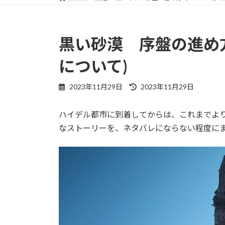
黒い砂漠 序盤の進め
について)
最
2023年11月29日
2023年11月29日
終
更
ハイデル都市に到着してからは、これまでよ
新
日
なストーリーを、ネタバレにならない程度に
時
: