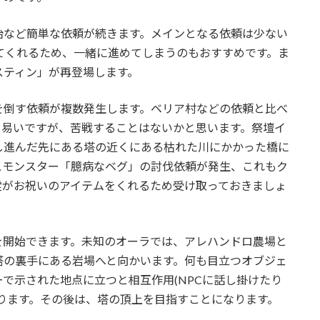
治など簡単な依頼が続きます。メインとなる依頼は少ない
てくれるため、一緒に進めてしまうのもおすすめです。ま
スティン」が再登場します。
を倒す依頼が複数発生します。ベリア村などの依頼と比べ
り易いですが、苦戦することはないかと思います。祭壇イ
し進んだ先にある塔の近くにある枯れた川にかかった橋に
スモンスター「臆病なベグ」の討伐依頼が発生、これもク
霊がお祝いのアイテムをくれるため受け取っておきましょ
を開始できます。未知のオーラでは、アレハンドロ農場と
塔の裏手にある岩場へと向かいます。何も目立つオブジェ
で示された地点に立つと相互作用(NPCに話し掛けたり
ります。その後は、塔の頂上を目指すことになります。