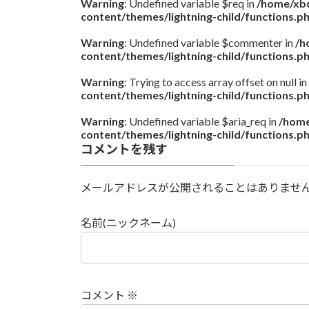
Warning
: Undefined variable $req in
/home/xb6
content/themes/lightning-child/functions.p
Warning
: Undefined variable $commenter in
/h
content/themes/lightning-child/functions.p
Warning
: Trying to access array offset on null in
content/themes/lightning-child/functions.p
Warning
: Undefined variable $aria_req in
/home
content/themes/lightning-child/functions.p
コメントを残す
メールアドレスが公開されることはありませ
名前(ニックネーム)
コメント
※