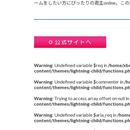
ームをしたい方にぴったりの君主online。
Warning
: Undefined variable $req in
/home/xb6
content/themes/lightning-child/functions.p
Warning
: Undefined variable $commenter in
/h
content/themes/lightning-child/functions.p
Warning
: Trying to access array offset on null in
content/themes/lightning-child/functions.p
Warning
: Undefined variable $aria_req in
/home
content/themes/lightning-child/functions.p