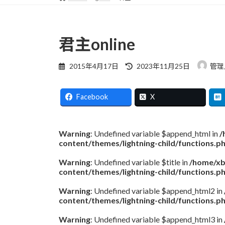
君主online
最
2015年4月17日
2023年11月25日
管理
終
更
新
Facebook
X
日
時
:
Warning
: Undefined variable $append_html in
/
content/themes/lightning-child/functions.p
Warning
: Undefined variable $title in
/home/xb
content/themes/lightning-child/functions.p
Warning
: Undefined variable $append_html2 in
content/themes/lightning-child/functions.p
Warning
: Undefined variable $append_html3 in