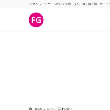
コ
ナ
PCオンラインゲームからスマホアプリ、据え置き機、ボード
ン
ビ
テ
ゲ
ン
ー
ツ
シ
へ
ョ
ス
ン
キ
に
ッ
移
プ
動
HOME
game
君主online