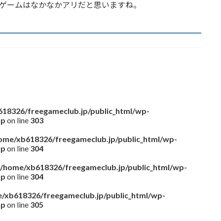
このゲームはなかなかアリだと思いますね。
18326/freegameclub.jp/public_html/wp-
hp
on line
303
ome/xb618326/freegameclub.jp/public_html/wp-
hp
on line
304
/home/xb618326/freegameclub.jp/public_html/wp-
hp
on line
304
/xb618326/freegameclub.jp/public_html/wp-
hp
on line
305